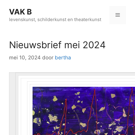
Ga
VAK B
naar
Menu
de
levenskunst, schilderkunst en theaterkunst
inhoud
Nieuwsbrief mei 2024
mei 10, 2024
door
bertha