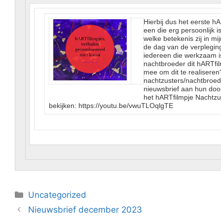
Hierbij dus het eerste hA
een die erg persoonlijk 
welke betekenis zij in m
de dag van de verpleging
iedereen die werkzaam is
nachtbroeder dit hARTfilmp
mee om dit te realiseren?
nachtzusters/nachtbroed
nieuwsbrief aan hun door
het hARTfilmpje Nachtzu
bekijken: https://youtu.be/vwuTLOqlgTE
Categorieën
Uncategorized
Nieuwsbrief december 2023